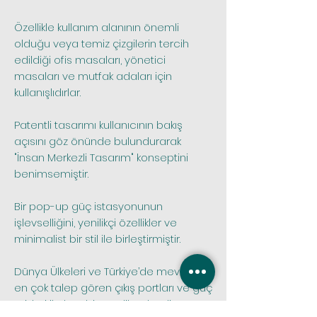
Özellikle kullanım alanının önemli
olduğu veya temiz çizgilerin tercih
edildiği ofis masaları, yönetici
masaları ve mutfak adaları için
kullanışlıdırlar.
Patentli tasarımı kullanıcının bakış
açısını göz önünde bulundurarak
"İnsan Merkezli Tasarım" konseptini
benimsemiştir.
Bir pop-up güç istasyonunun
işlevselliğini, yenilikçi özellikler ve
minimalist bir stil ile birleştirmiştir.
Dünya Ülkeleri ve Türkiye’de mevcut
en çok talep gören çıkış portları ve güç
prizleri ile kombine edilmektedir.