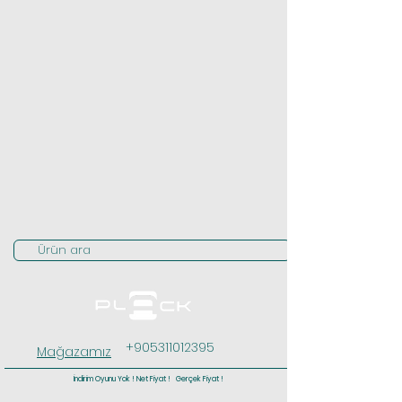
Ürün ara
+905311012395
Mağazamız
İndirim Oyunu Yok ! Net Fiyat ! Gerçek Fiyat !