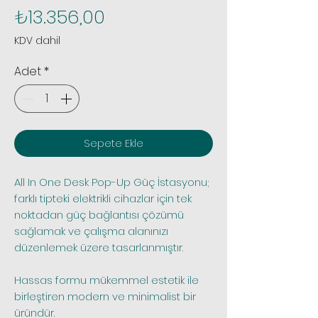
Fiyat
₺13.356,00
KDV dahil
Adet
*
Sepete Ekle
All In One Desk Pop-Up Güç İstasyonu;
farklı tipteki elektrikli cihazlar için tek
noktadan güç bağlantısı çözümü
sağlamak ve çalışma alanınızı
düzenlemek üzere tasarlanmıştır.
Hassas formu mükemmel estetik ile
birleştiren modern ve minimalist bir
üründür.