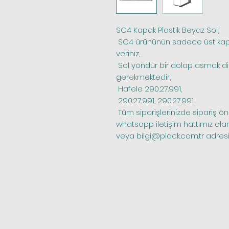
SC4 Kapak Plastik Beyaz Sol,
 SC4 ürününün sadece üst kapağıdır diğer parçaları ayrıca sipariş 
veriniz,
 Sol yöndür bir dolap asmak diğer yönü de sipariş vermeniz 
gerekmektedir,
 Hafele 290.27.991,
 290.27.991, 290.27.991
 Tüm siparişlerinizde sipariş öncesi stok kontrolü yapmak için bize 
whatsapp iletişim hattımız ola
veya bilgi@plack.com.tr adresim
Telefon
Katego
Kapı M
0(531) 101 23 95
Mobily