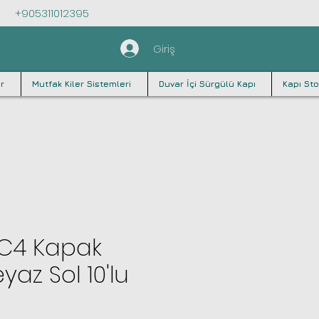
+905311012395
Giriş
r
Mutfak Kiler Sistemleri
Duvar İçi Sürgülü Kapı
Kapı Sto
SC4 Kapak
eyaz Sol 10'lu