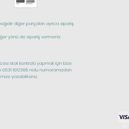
n 0.531 1012395 nolu numaramızdan 
ize yazabilirsiniz.
riler
Hakkımızda
Bilgilerim
enteşeleri
Biz Kimiz
Favori Ürünlerim
3D 
a Kulpları
Bize Ulaşın
Siparişlerim