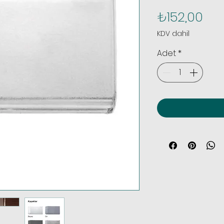
Fiy
₺152,00
KDV dahil
Adet
*