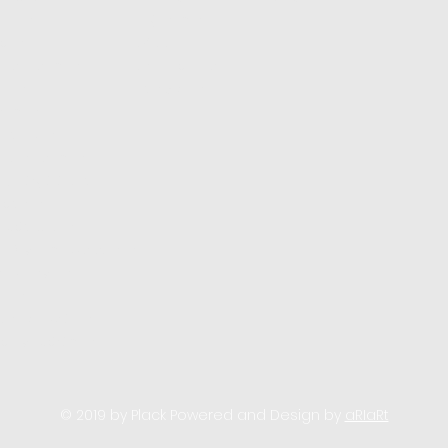
Setleri
Mağazamız
olları
K.V.K.K.
 Masa Sistemleri
Gizlilik Politikası
litleri
Sipariş ve İade​
istemleri
apatıcılar
 Kiler Sistemleri
İçi Sürgülü Kapı
toperleri
k Çöp Kutuları
n Dayanımlı Aksesuarlar
ve Bataryalar
tilleri
 Karavan Ürünleri
 Mobilya Çözümleri
© 2019 by Plack
Powered and Design by
aRIaRt