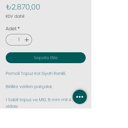
Fiyat
₺2.870,00
KDV dahil
Adet
*
Sepete Ekle
Pomoli Topuz Kol Siyah Renkli,
Birlikte verilen parçalar,
1 Sabit topuz ve M10, 8 mm mil 4 Sunta
vidası
 Tüm siparişlerinizde sipariş öncesi 
stok kontrolü yapmak için bize 
whatsapp iletişim hattımız olan 0.531 