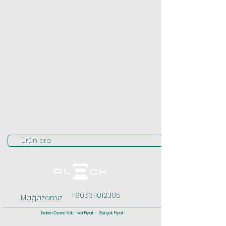
Ürün ara
+905311012395
Mağazamız
İndirim Oyunu Yok ! Net Fiyat ! Gerçek Fiyat !