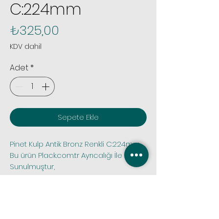
C:224mm
Fiyat
₺325,00
KDV dahil
Adet
*
Sepete Ekle
Pinet Kulp Antik Bronz Renkli C:224mm, 
Bu ürün Plack.com.tr Ayrıcalığı İle Satışa 
Sunulmuştur,
 Tüm siparişlerinizde sipariş öncesi 
stok kontrolü yapmak için bize 
whatsapp iletişim hattımız olan 0.531 
1012395 nolu numaramızdan veya 