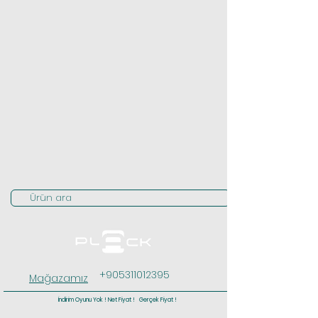
Ürün ara
+905311012395
Mağazamız
İndirim Oyunu Yok ! Net Fiyat ! Gerçek Fiyat !