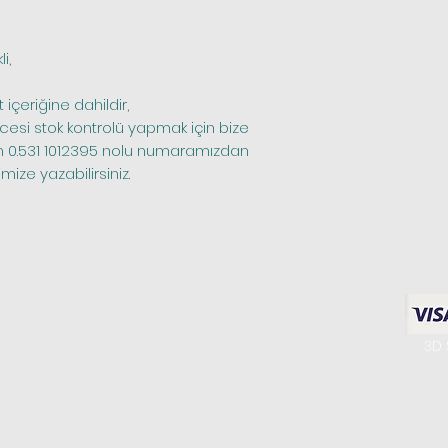
i,
içeriğine dahildir,
n 0.531 1012395 nolu numaramızdan 
ize yazabilirsiniz.
riler
Hakkımızda
Bilgilerim
enteşeleri
Biz Kimiz
Favori Ürünlerim
3D 
a Kulpları
Bize Ulaşın
Siparişlerim
Setleri
Mağazamız
olları
K.V.K.K.
 Masa Sistemleri
Gizlilik Politikası
litleri
Sipariş ve İade​