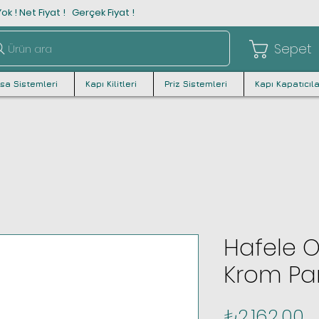
ok ! Net Fiyat ! Gerçek Fiyat !
Sepet
Ürün ara
asa Sistemleri
Kapı Kilitleri
Priz Sistemleri
Kapı Kapatıcıla
Hafele 
Krom Par
F
₺2.162,00