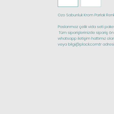
Ozo Sabunluk Krom Parlak Renkl
Paslanmaz çelik vida seti paket 
 Tüm siparişlerinizde sipariş öncesi stok kontrolü yapmak için bize 
whatsapp iletişim hattımız ola
veya bilgi@plack.com.tr adresim
Telefon
Katego
Kapı M
0(531) 101 23 95
Mobily
Whatsapp
Banyo 
Kapı K
0(531) 101 23 95
Açılır
Kapı Ki