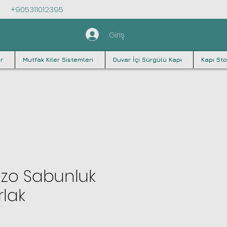
+905311012395
Giriş
r
Mutfak Kiler Sistemleri
Duvar İçi Sürgülü Kapı
Kapı Sto
Ozo Sabunluk
lak
iyat