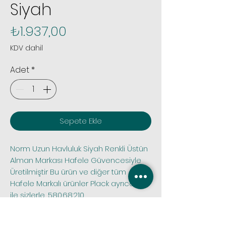
Siyah
Fiyat
₺1.937,00
KDV dahil
Adet
*
Sepete Ekle
Norm Uzun Havluluk Siyah Renkli Üstün 
Alman Markası Hafele Güvencesiyle 
Üretilmiştir Bu ürün ve diğer tüm 
Hafele Markalı ürünler Plack ayrıcalığı 
ile sizlerle, 580.68.210
 Tüm siparişlerinizde sipariş öncesi 
stok kontrolü yapmak için bize 