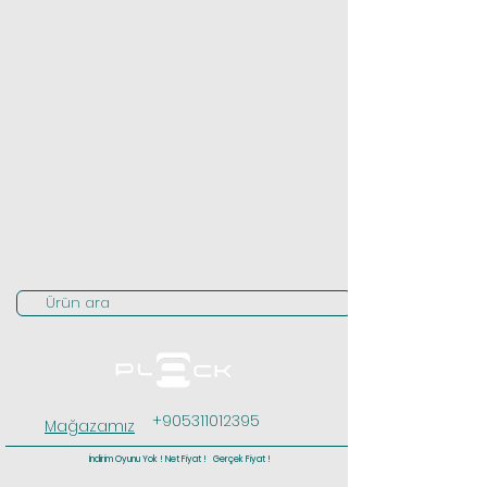
Ürün ara
+905311012395
Mağazamız
İndirim Oyunu Yok ! Net Fiyat ! Gerçek Fiyat !