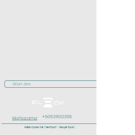
Ürün ara
+905311012395
Mağazamız
İndirim Oyunu Yok ! Net Fiyat ! Gerçek Fiyat !