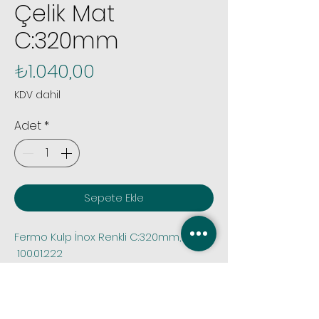
Çelik Mat
C:320mm
Fiyat
₺1.040,00
KDV dahil
Adet
*
Sepete Ekle
Fermo Kulp İnox Renkli C:320mm,
 100.01.222
 Tüm siparişlerinizde sipariş öncesi 
stok kontrolü yapmak için bize 
whatsapp iletişim hattımız olan 0.531 
1012395 nolu numaramızdan veya 