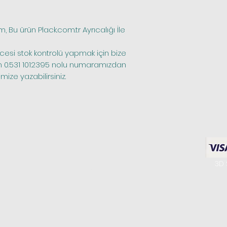
Bu ürün Plack.com.tr Ayrıcalığı İle 
n 0.531 1012395 nolu numaramızdan 
ize yazabilirsiniz.
riler
Hakkımızda
Bilgilerim
enteşeleri
Biz Kimiz
Favori Ürünlerim
3D 
a Kulpları
Bize Ulaşın
Siparişlerim
Setleri
Mağazamız
olları
K.V.K.K.
 Masa Sistemleri
Gizlilik Politikası
litleri
Sipariş ve İade​
istemleri