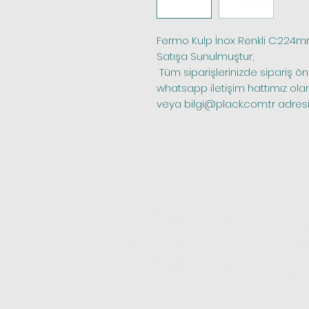
Fermo Kulp İnox Renkli C:224mm, 
Satışa Sunulmuştur,
 Tüm siparişlerinizde sipariş öncesi stok kontrolü yapmak için bize 
whatsapp iletişim hattımız ola
veya bilgi@plack.com.tr adresim
Telefon
Katego
Kapı M
0(531) 101 23 95
Mobily
Whatsapp
Banyo 
Kapı K
0(531) 101 23 95
Açılır
Kapı Ki
Priz S