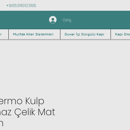
+905311012395
Giriş
r
Mutfak Kiler Sistemleri
Duvar İçi Sürgülü Kapı
Kapı Sto
Fermo Kulp
az Çelik Mat
m