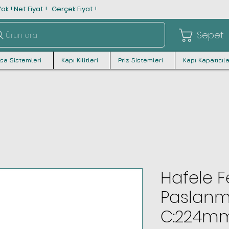
ok ! Net Fiyat ! Gerçek Fiyat !
Sepet
Ürün ara
asa Sistemleri
Kapı Kilitleri
Priz Sistemleri
Kapı Kapatıcıla
Hafele 
Paslanm
C:224m