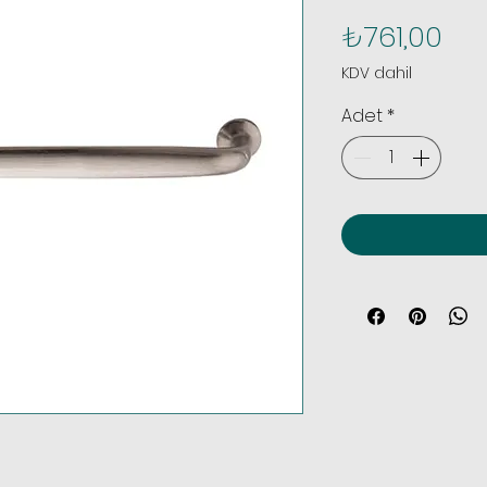
Fiy
₺761,00
KDV dahil
Adet
*