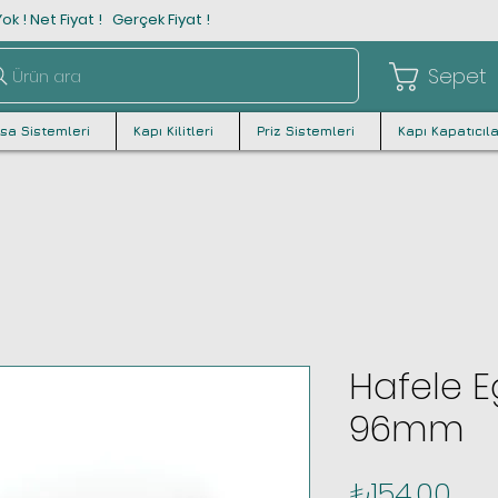
ok ! Net Fiyat ! Gerçek Fiyat !
Sepet
Ürün ara
asa Sistemleri
Kapı Kilitleri
Priz Sistemleri
Kapı Kapatıcıla
Hafele E
96mm
Fiy
₺154,00