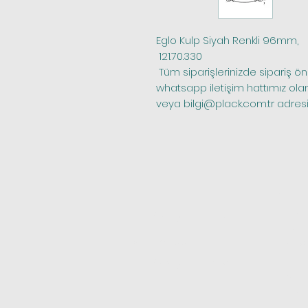
Eglo Kulp Siyah Renkli 96mm,
 121.70.330
 Tüm siparişlerinizde sipariş öncesi stok kontrolü yapmak için bize 
whatsapp iletişim hattımız ola
veya bilgi@plack.com.tr adresim
Telefon
Katego
Kapı M
0(531) 101 23 95
Mobily
Whatsapp
Banyo 
Kapı K
0(531) 101 23 95
Açılır
Kapı Ki
Priz S