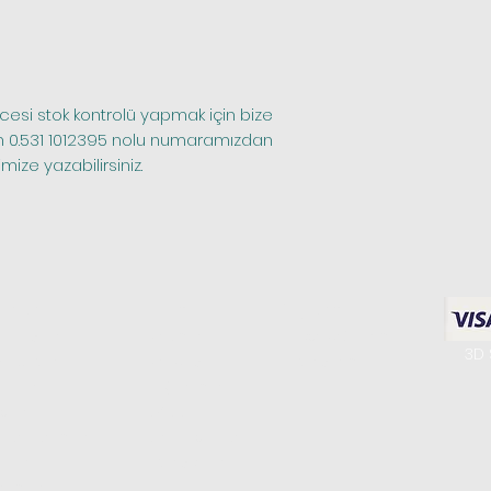
n 0.531 1012395 nolu numaramızdan 
ize yazabilirsiniz.
riler
Hakkımızda
Bilgilerim
enteşeleri
Biz Kimiz
Favori Ürünlerim
3D 
a Kulpları
Bize Ulaşın
Siparişlerim
Setleri
Mağazamız
olları
K.V.K.K.
 Masa Sistemleri
Gizlilik Politikası
litleri
Sipariş ve İade​
istemleri