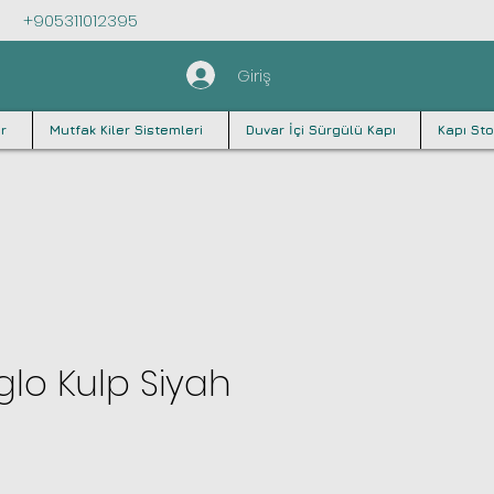
+905311012395
Giriş
r
Mutfak Kiler Sistemleri
Duvar İçi Sürgülü Kapı
Kapı Sto
glo Kulp Siyah
at