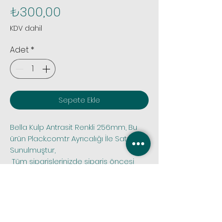
Fiyat
₺300,00
KDV dahil
Adet
*
Sepete Ekle
Bella Kulp Antrasit Renkli 256mm, Bu 
ürün Plack.com.tr Ayrıcalığı İle Satışa 
Sunulmuştur,
 Tüm siparişlerinizde sipariş öncesi 
stok kontrolü yapmak için bize 
whatsapp iletişim hattımız olan 0.531 
1012395 nolu numaramızdan veya 
bilgi@plack.com.tr adresimize 
yazabilirsiniz.