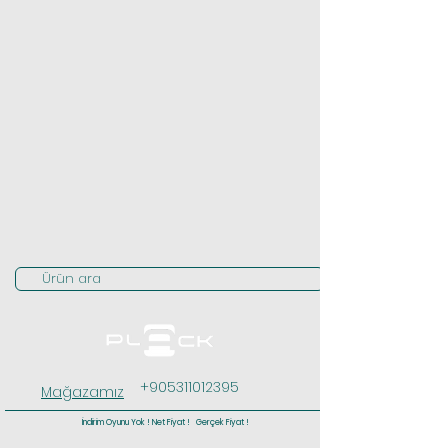
Ürün ara
+905311012395
Mağazamız
İndirim Oyunu Yok ! Net Fiyat ! Gerçek Fiyat !