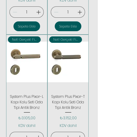
KDV dahil
KDV dahil
Sepete Ekle
Sepete Ekle
Net! Gerçek! Fiyatlar
Net! Gerçek! Fiyatlar
System Plus Pixar-L
System Plus Pixar-T
Kapı Kolu Seti Oda
Kapı Kolu Seti Oda
Tipi Antik Bronz
Tipi Antik Bronz
Fiyat
Fiyat
₺3.105,00
₺3.152,00
KDV dahil
KDV dahil