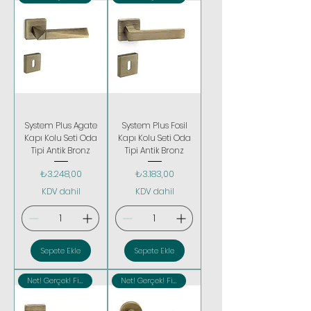
System Plus Agate
System Plus Fosil
Kapı Kolu Seti Oda
Kapı Kolu Seti Oda
Tipi Antik Bronz
Tipi Antik Bronz
Fiyat
Fiyat
₺3.248,00
₺3.183,00
KDV dahil
KDV dahil
Sepete Ekle
Sepete Ekle
Net! Gerçek! Fiyatlar
Net! Gerçek! Fiyatlar