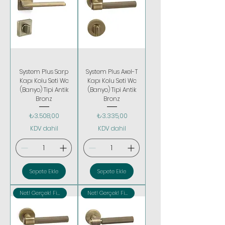
System Plus Sarp
System Plus Axel-T
Kapı Kolu Seti Wc
Kapı Kolu Seti Wc
(Banyo) Tipi Antik
(Banyo) Tipi Antik
Bronz
Bronz
Fiyat
Fiyat
₺3.508,00
₺3.335,00
KDV dahil
KDV dahil
Sepete Ekle
Sepete Ekle
Net! Gerçek! Fiyatlar
Net! Gerçek! Fiyatlar