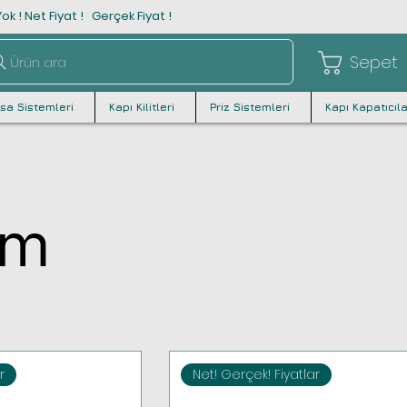
ok ! Net Fiyat ! Gerçek Fiyat !
Sepet
Ürün ara
asa Sistemleri
Kapı Kilitleri
Priz Sistemleri
Kapı Kapatıcıla
mm
r
Net! Gerçek! Fiyatlar