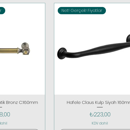
r
Net! Gerçek! Fiyatlar
ntik Bronz C:160mm
Hafele Claus Kulp Siyah 160
t
Fiyat
8,00
₺223,00
dahil
KDV dahil