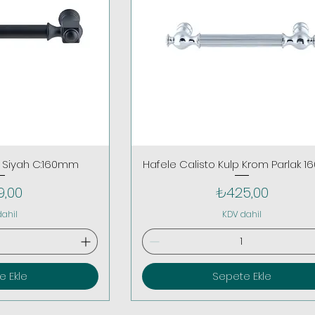
p Siyah C:160mm
Hafele Calisto Kulp Krom Parlak 
t
Fiyat
9,00
₺425,00
dahil
KDV dahil
e Ekle
Sepete Ekle