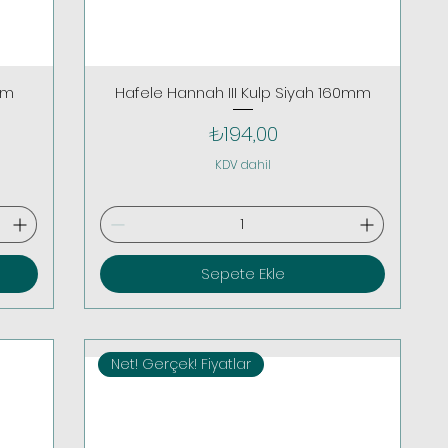
mm
Hafele Hannah III Kulp Siyah 160mm
Fiyat
₺194,00
KDV dahil
Sepete Ekle
Net! Gerçek! Fiyatlar