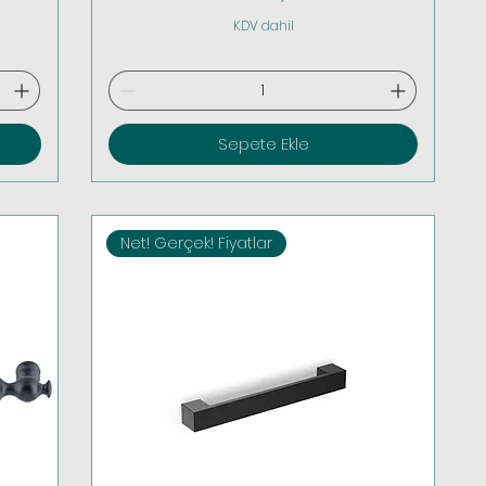
KDV dahil
Sepete Ekle
Net! Gerçek! Fiyatlar