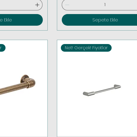
e Ekle
Sepete Ekle
r
Net! Gerçek! Fiyatlar