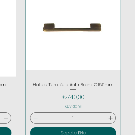
0mm
Hafele Tera Kulp Antik Bronz C:160mm
Fiyat
₺740,00
KDV dahil
Sepete Ekle