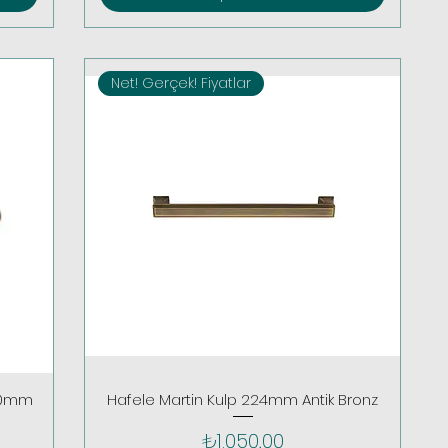
Net! Gerçek! Fiyatlar
160mm
Hafele Martin Kulp 224mm Antik Bronz
Fiyat
₺1.050,00