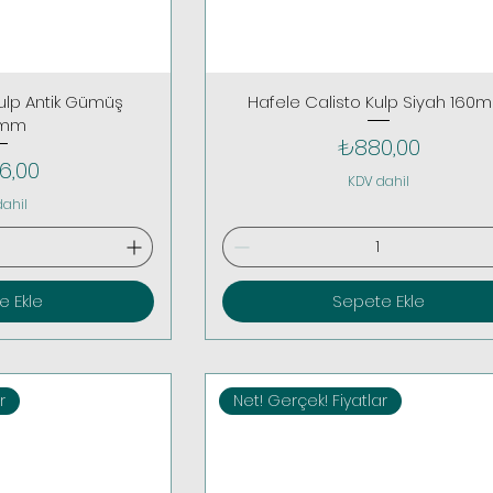
Kulp Antik Gümüş
Hafele Calisto Kulp Siyah 160
0mm
Fiyat
₺880,00
t
6,00
KDV dahil
dahil
e Ekle
Sepete Ekle
r
Net! Gerçek! Fiyatlar