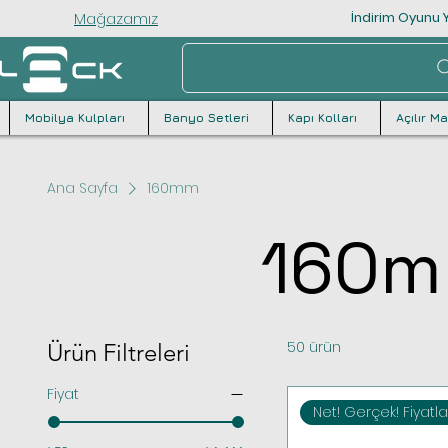
Mağazamız
İndirim Oyunu Y
Mobilya Kulpları
Banyo Setleri
Kapı Kolları
Açılır M
Ana Sayfa
160mm
160
50 ürün
Ürün Filtreleri
Fiyat
Net! Gerçek! Fiyatla