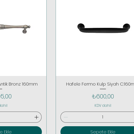
Antik Bronz 160mm
Hafele Fermo Kulp Siyah C:16
t
Fiyat
05,00
₺600,00
dahil
KDV dahil
e Ekle
Sepete Ekle