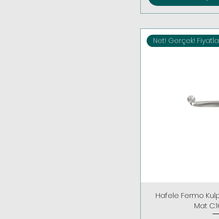
Net! Gerçek! Fiyatla
Hafele Fermo Kul
Mat C