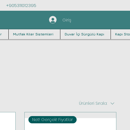
+905311012395
Giriş
r
Mutfak Kiler Sistemleri
Duvar İçi Sürgülü Kapı
Kapı Sto
Ürünleri Sırala:
Net! Gerçek! Fiyatlar