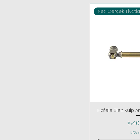
Net! Gerçek! Fiyatla
Hafele Bien Kulp A
Fiya
₺40
KDV 