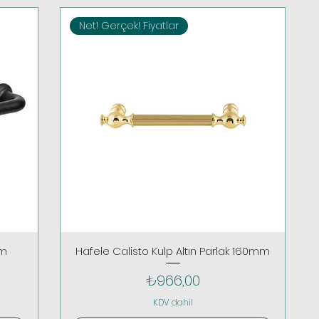
Net! Gerçek! Fiyatlar
mm
Hafele Calisto Kulp Altın Parlak 160mm
Fiyat
₺966,00
KDV dahil