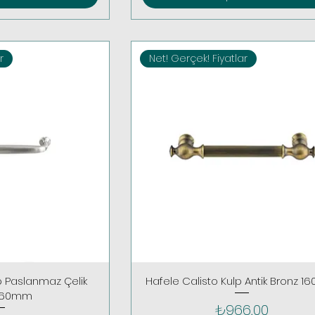
r
Net! Gerçek! Fiyatlar
p Paslanmaz Çelik
Hafele Calisto Kulp Antik Bronz 
:160mm
Fiyat
₺966,00