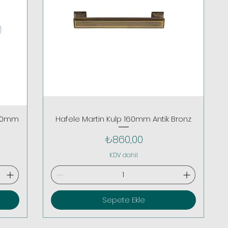
160mm
Hafele Martin Kulp 160mm Antik Bronz
Fiyat
₺860,00
KDV dahil
Sepete Ekle