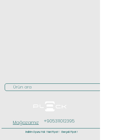
Ürün ara
+905311012395
Mağazamız
İndirim Oyunu Yok ! Net Fiyat ! Gerçek Fiyat !