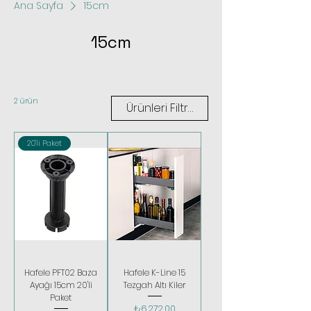
Ana Sayfa
15cm
15cm
2 ürün
Ürünleri Filtrele
20'li Paket
Hafele PFT02 Baza
Hafele K-Line 15
Ayağı 15cm 20'li
Tezgah Altı Kiler
Paket
Fiyat
₺6.272,00