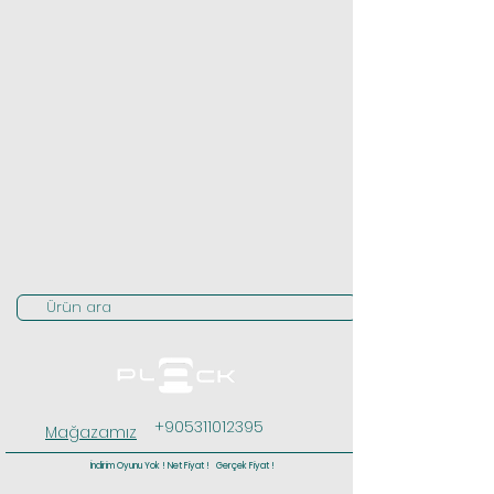
Ürün ara
+905311012395
Mağazamız
İndirim Oyunu Yok ! Net Fiyat ! Gerçek Fiyat !