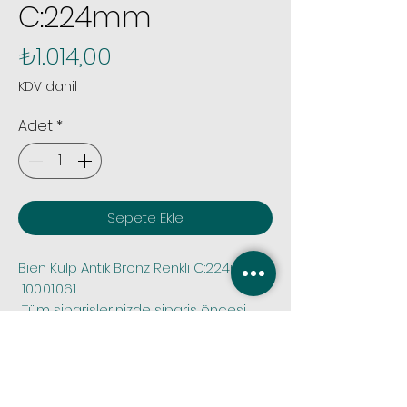
C:224mm
Fiyat
₺1.014,00
KDV dahil
Adet
*
Sepete Ekle
Bien Kulp Antik Bronz Renkli C:224mm,
 100.01.061
 Tüm siparişlerinizde sipariş öncesi 
stok kontrolü yapmak için bize 
whatsapp iletişim hattımız olan 0.531 
1012395 nolu numaramızdan veya 
bilgi@plack.com.tr adresimize 