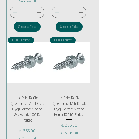
KDV dahil
Sepete Ekle
Sepete Ekle
100'lü Paket
100'lü Paket
Hafele Rafix
Hafele Rafix
Çektirme Mili Direk
Çektirme Mili Direk
Uygulama 3mm
Uygulama 3mm
Galvaniz 100'lü
Ham 100'lü Paket
Paket
Fiyat
₺655,00
Fiyat
₺655,00
KDV dahil
KDV dahil