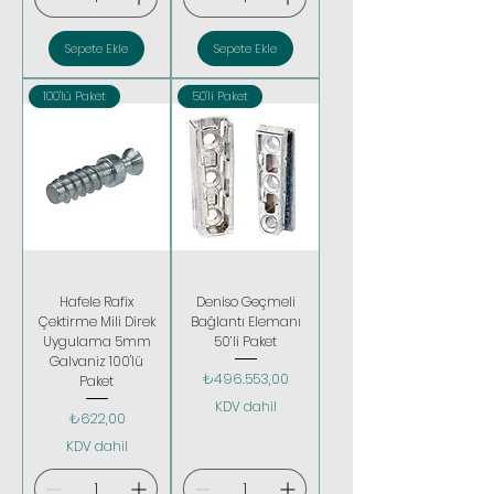
Sepete Ekle
Sepete Ekle
100'lü Paket
50'li Paket
Hafele Rafix
Deniso Geçmeli
Çektirme Mili Direk
Bağlantı Elemanı
Uygulama 5mm
50’li Paket
Galvaniz 100'lü
Fiyat
₺496.553,00
Paket
KDV dahil
Fiyat
₺622,00
KDV dahil