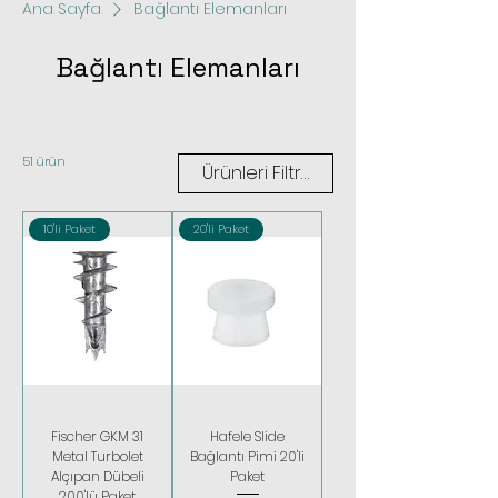
Ana Sayfa
Bağlantı Elemanları
Bağlantı Elemanları
51 ürün
Ürünleri Filtrele
10'li Paket
20'li Paket
Fischer GKM 31
Hafele Slide
Metal Turbolet
Bağlantı Pimi 20'li
Alçıpan Dübeli
Paket
200'lü Paket