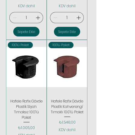
KDV dahil
KDV dahil
Sepete Ekle
Sepete Ekle
100'lü Paket
100'lü Paket
Hafele Rafix Gövde
Hafele Rafix Gövde
Plastik Siyah
Plastik Kahverengi
Tırnaksız 100'lü
Tırnaklı 100'lü Paket
Paket
Fiyat
₺1.548,00
Fiyat
₺1.005,00
KDV dahil