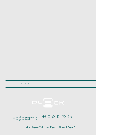
Ürün ara
+905311012395
Mağazamız
İndirim Oyunu Yok ! Net Fiyat ! Gerçek Fiyat !