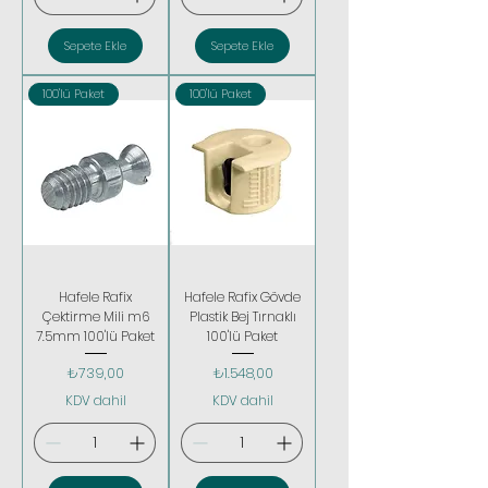
Sepete Ekle
Sepete Ekle
100'lü Paket
100'lü Paket
Hafele Rafix
Hafele Rafix Gövde
Çektirme Mili m6
Plastik Bej Tırnaklı
7.5mm 100'lü Paket
100'lü Paket
Fiyat
Fiyat
₺739,00
₺1.548,00
KDV dahil
KDV dahil