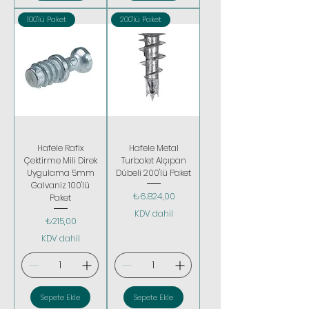
100'lü Paket
200'lü Paket
Hafele Rafix
Hafele Metal
Çektirme Mili Direk
Turbolet Alçıpan
Uygulama 5mm
Dübeli 200'lü Paket
Galvaniz 100'lü
Fiyat
₺6.824,00
Paket
KDV dahil
Fiyat
₺215,00
KDV dahil
Sepete Ekle
Sepete Ekle