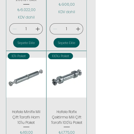
Fiyat
₺906,00
Fiyat
₺6.022,00
KDV dahil
KDV dahil
Sepete Ekle
Sepete Ekle
10'li Paket
100'lü Paket
Hafele Minifix Mil
Hafele Rafix
Çift Taraflı Ham
Çektirme Mili Çift
10'lu Paket
Taraflı 100'lü Paket
Fiyat
Fiyat
₺161,00
₺1.775,00