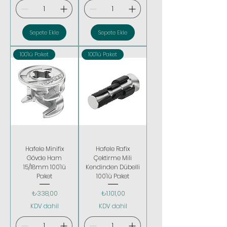
Sepete Ekle
Sepete Ekle
100'lü Paket
100'lü Paket
Hafele Minifix
Hafele Rafix
Gövde Ham
Çektirme Mili
15/18mm 100'lü
Kendinden Dübelli
Paket
100'lü Paket
Fiyat
Fiyat
₺338,00
₺1.101,00
KDV dahil
KDV dahil