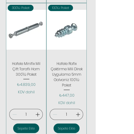
300'lü Paket
100'lü Paket
Hafele Minifix Mil
Hafele Rafix
Çift Taraflı Ham
Çektirme Mili Direk
300'lü Paket
Uygulama 5mm
Galvaniz 100'lü
Fiyat
₺4.839,00
Paket
KDV dahil
Fiyat
₺447,00
KDV dahil
Sepete Ekle
Sepete Ekle