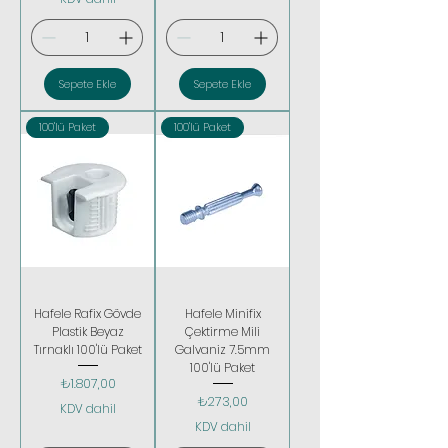
Sepete Ekle
Sepete Ekle
100'lü Paket
100'lü Paket
Hafele Rafix Gövde
Hafele Minifix
Plastik Beyaz
Çektirme Mili
Tırnaklı 100'lü Paket
Galvaniz 7.5mm
100'lü Paket
Fiyat
₺1.807,00
Fiyat
₺273,00
KDV dahil
KDV dahil