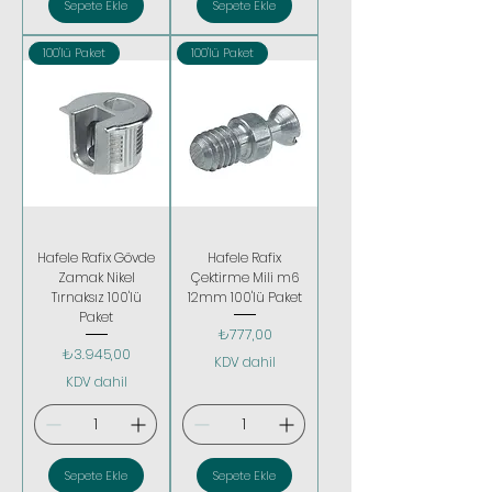
Sepete Ekle
Sepete Ekle
100'lü Paket
100'lü Paket
Hafele Rafix Gövde
Hafele Rafix
Zamak Nikel
Çektirme Mili m6
Tırnaksız 100'lü
12mm 100'lü Paket
Paket
Fiyat
₺777,00
Fiyat
₺3.945,00
KDV dahil
KDV dahil
Sepete Ekle
Sepete Ekle